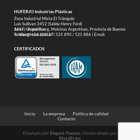
HUFERJO Industrias Plásticas
Zona Industrial Mixta El Triángulo
Luis Sullivan 3452 (Salida Henry Ford)
1667) Grand Bourg, Malvinas Argentinas, Provincia de Buenos Aires – Argentina
Teléfono: +54 (03327) 525 890 / 525 886 | Email: ventas@hipsa.com.ar
CERTIFICADOS
Inicio
La empresa
Política de calidad
Contacto
Diseñado por
Elegant Themes
| Desarrollado por
WordPress