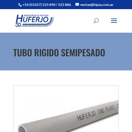
+54 (03327) 525 890 / 525 886
ventas@hipsa.com.ar
TUBO RIGIDO SEMIPESADO