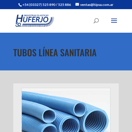
+54 (03327) 525 890 / 525 886
ventas@hipsa.com.ar
TUBOS LÍNEA SANITARIA